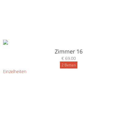
Zimmer 16
€
69.00
2 Betten
Einzelheiten