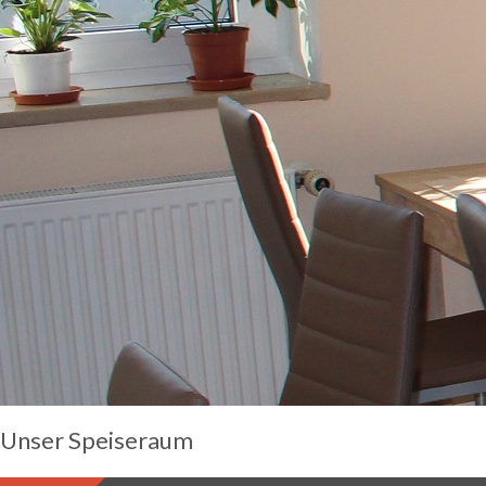
Unser Speiseraum