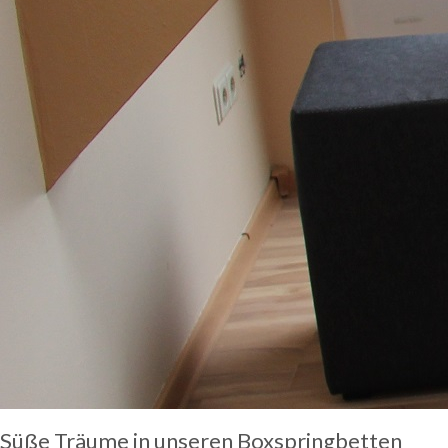
Süße Träume in unseren Boxspringbetten