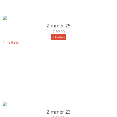
Zimmer 25
€
69.00
2 Betten
Einzelheiten
Zimmer 23