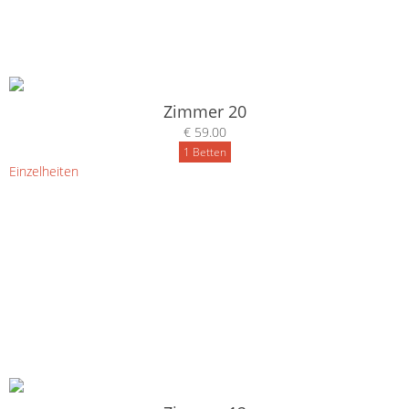
Zimmer 20
€
59.00
1 Betten
Einzelheiten