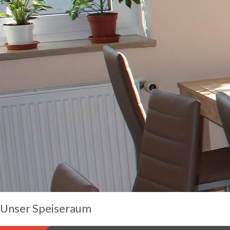
Unser Speiseraum