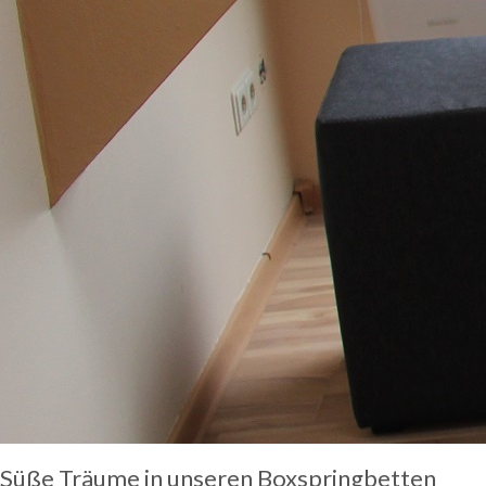
Süße Träume in unseren Boxspringbetten