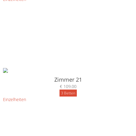
Zimmer 21
€
109.00
3 Betten
Einzelheiten