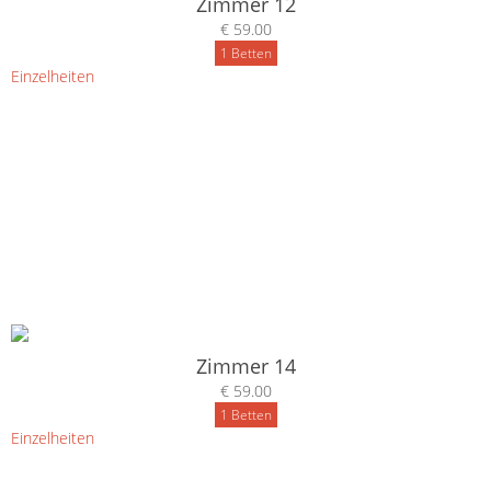
Zimmer 12
€
59.00
1 Betten
Einzelheiten
Zimmer 14
€
59.00
1 Betten
Einzelheiten