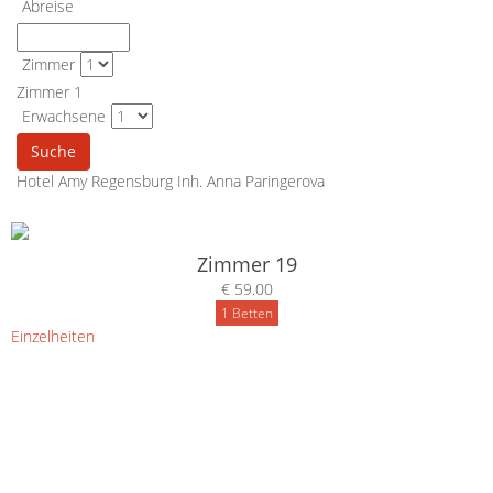
Abreise
Zimmer
Zimmer 1
Erwachsene
Hotel Amy Regensburg Inh. Anna Paringerova
Zimmer 19
€
59.00
1 Betten
Einzelheiten